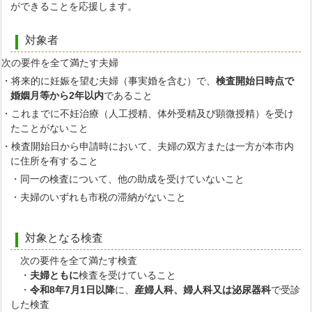
ができることを応援します。
対象者
次の要件を全て満たす夫婦
・将来的に妊娠を望む夫婦（事実婚を含む）で、
検査開始日時点で
婚姻月等から2年以内
であること
・これまでに不妊治療（人工授精、体外受精及び顕微授精）を受け
たことがないこと
・検査開始日から申請時において、夫婦の双方または一方が本市内
に住所を有すること
・同一の検査について、他の助成を受けていないこと
・夫婦のいずれも市税の滞納がないこと
対象となる検査
次の要件を全て満たす検査
・
夫婦ともに
検査を受けていること
・
令和8年7月1日以降
に、
産婦人科、婦人科又は泌尿器科
で受診
した検査