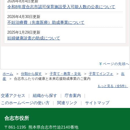
2026年8月4日更新
令和8年度合志市認可保育施設受入可能人数の公表について
2026年4月30日更新
不妊治療費（先進医療）助成事業について
2025年1月29日更新
妊婦健康診査の助成について
ページの先頭へ
ホーム
＞
分類から探す
＞
子育て・教育・文化
＞
子育てインフォ
＞
出
産
＞ 合志市ふたりの健康と未来応援助成事業のご案内
もっと見る（全5件）
交通アクセス
｜
組織から探す
｜
庁舎案内
｜
このホームページの使い方
｜
関連リンク
｜
サイトマップ
合志市役所
〒861-1195 熊本県合志市竹迫2140番地