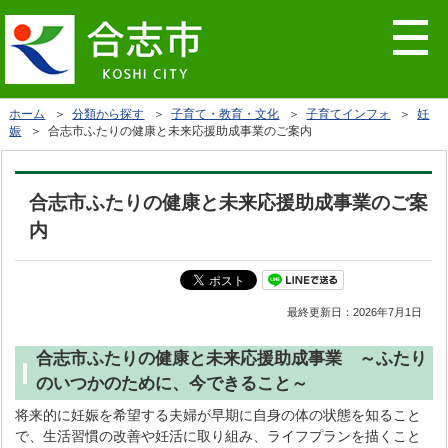
ホーム
＞
分類から探す
＞
子育て・教育・文化
＞
子育てインフォ
＞
妊
娠
＞ 合志市ふたりの健康と未来応援助成事業のご案内
合志市ふたりの健康と未来応援助成事業のご案
内
最終更新日：
2026年7月1日
合志市ふたりの健康と未来応援助成事業 ～ふたり
のいつかのために、今できること～
将来的に妊娠を希望する夫婦が早期に自身の体の状態を知ること
で、生活習慣の改善や妊活に取り組み、ライフプランを描くこと