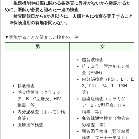
・
生殖機能や妊娠に関わる各器官に異常がないかを確認するた
めに、医師が必要と認めた一連の検査
・
検査開始日から6か月以内に、夫婦ともに検査を完了すること
※保険適用の有無を問わない。
▼実施することが望ましい検査の一例
男
女
超音波検査
抗ミュラー管ホルモン検
査（AMH）
内分泌検査（FSH、LH、E
精液検査
2、PRL、P4、T、TSH
感染症検査（クラミジ
等）
ア、B・C型肝炎、HIV、
感染症検査（クラミジ
梅毒 等）
ア、B・C型肝炎、HIV、
内分泌検査（ホルモン検
梅毒 等）
査等）
卵管疎通性検査（卵管造
風疹抗体検査
影検査 等）
頸管因子検査（頸管粘膜
検査、フーナーテスト）