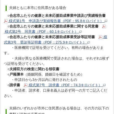
夫婦ともに本市に住民票がある場合
○合志市ふたりの健康と未来応援助成事業申請及び実績報告書
様式第1号 申請及び実績報告書（PDF：95.8キロバイト）
○合志市ふたりの健康と未来応援助成事業に関する同意書
様式第2号 同意書（PDF：60.1キロバイト）
○合志市ふたりの健康と未来応援助成事業受診等証明書
様
式第3号 受診等証明書（PDF：275.9キロバイト）
・医療機関で証明を受けてください。有料の場合がありま
す。
・夫婦が異なる医療機関で受診された場合は、それぞれ1枚ず
つ証明を受けてください。
○夫婦双方の検査に関わる領収書
○戸籍謄本
（婚姻関係、婚姻日を確認するため）
・申請日から3か月以内に発行されたもの
○請求書
様式第7号 請求書（PDF：74.3キロバイト）
・申請者、請求者、口座名義人は必ず同一の方でご記入くだ
さい。
夫婦のいずれかが市外に住民票がある場合は、その方の以下の