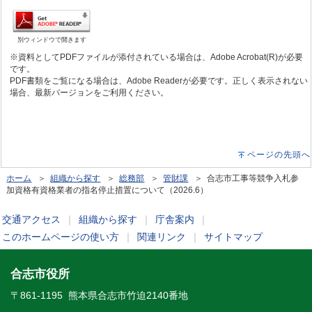
別ウィンドウで開きます
※資料としてPDFファイルが添付されている場合は、Adobe Acrobat(R)が必要
です。
PDF書類をご覧になる場合は、Adobe Readerが必要です。正しく表示されない
場合、最新バージョンをご利用ください。
ページの先頭へ
ホーム
＞
組織から探す
＞
総務部
＞
管財課
＞ 合志市工事等競争入札参
加資格有資格業者の指名停止措置について（2026.6）
交通アクセス
｜
組織から探す
｜
庁舎案内
｜
このホームページの使い方
｜
関連リンク
｜
サイトマップ
合志市役所
〒861-1195 熊本県合志市竹迫2140番地