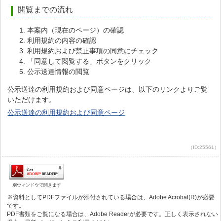
閲覧までの流れ
本案内（現在のページ）の確認
利用規約の内容の確認
利用規約および禁止事項の同意にチェック
「同意して閲覧する」ボタンをクリック
公示送達情報の閲覧
公示送達の利用規約および同意ページは、以下のリンクよりご覧
いただけます。
公示送達の利用規約および同意ページ
（ID:25561）
別ウィンドウで開きます
※資料としてPDFファイルが添付されている場合は、Adobe Acrobat(R)が必要
です。
PDF書類をご覧になる場合は、Adobe Readerが必要です。正しく表示されない