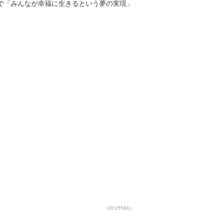
で「みんなが幸福に生きるという夢の実現」
（ID:25586）