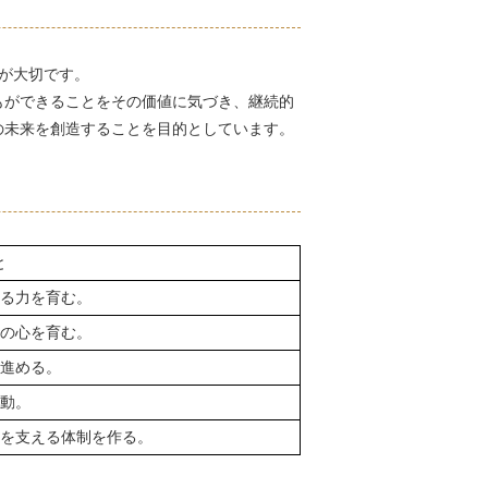
が大切です。
もができることをその価値に気づき、継続的
の未来を創造することを目的としています。
と
る力を育む。
の心を育む。
進める。
動。
を支える体制を作る。