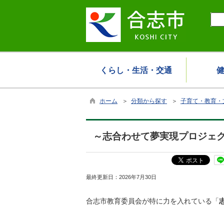
くらし・生活・交通
ホーム
＞
分類から探す
＞
子育て・教育・
～志合わせて夢実現プロジェ
最終更新日：
2026年7月30日
合志市教育委員会が特に力を入れている「