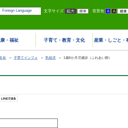
Foreign Language
文字サイズ
背景色
健康・福祉
子育て・教育・文化
産業・しごと・
文化
＞
子育てインフォ
＞
乳幼児
＞ 1歳6か月児健診（ふれあい館）
）