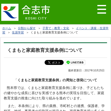
ホーム
＞
分類から探す
＞
子育て・教育・文化
＞
イベント・講座・生涯学
習
＞
生涯学習
＞ くまもと家庭教育支援条例について
くまもと家庭教育支援条例について
最終更新日：
2017年10月25日
「
くまもと家庭教育支援条例」の周知と啓発について
熊本県では、くまもと家庭教育支援条例に基づき、子どもたち
の健やかな成長に喜びを実感できる熊本の実現を目指して、家庭
教育支援の推進に向けた取り組みを進めています。
また、本条例により、県の責務、市町村との連携、保護者、学