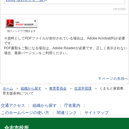
（ID:5760）
別ウィンドウで開きます
※資料としてPDFファイルが添付されている場合は、Adobe Acrobat(R)が必要
です。
PDF書類をご覧になる場合は、Adobe Readerが必要です。正しく表示されない
場合、最新バージョンをご利用ください。
ページの先頭へ
ホーム
＞
組織から探す
＞
教育委員会
＞
生涯学習課
＞ くまもと家庭教
育支援条例について
交通アクセス
｜
組織から探す
｜
庁舎案内
｜
このホームページの使い方
｜
関連リンク
｜
サイトマップ
合志市役所