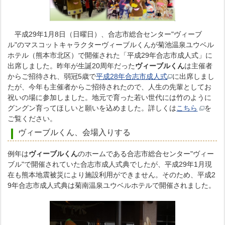
平成29年1月8日（日曜日）、合志市総合センター"ヴィーブ
ル"のマスコットキャラクターヴィーブルくんが菊池温泉ユウベル
ホテル（熊本市北区）で開催された「平成29年合志市成人式」に
出席しました。昨年が生誕20周年だった
ヴィーブルくん
は主催者
からご招待され、弱冠5歳で
平成28年合志市成人式
に出席しまし
たが、今年も主催者からご招待されたので、人生の先輩としてお
祝いの場に参加しました。地元で育った若い世代には竹のように
グングン育ってほしいと願いを込めました。詳しくは
こちら
を
ご覧ください。
ヴィーブルくん、会場入りする
例年は
ヴィーブルくん
のホームである合志市総合センター"ヴィー
ブル"で開催されていた合志市成人式典でしたが、平成29年1月現
在も熊本地震被災により施設利用ができません。そのため、平成2
9年合志市成人式典は菊南温泉ユウベルホテルで開催されました。