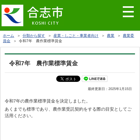
ホーム
＞
分類から探す
＞
産業・しごと・事業者向け
＞
農業
＞
農業委
員会
＞ 令和7年 農作業標準賃金
令和7年 農作業標準賃金
最終更新日：
2025年1月15日
令和7年の農作業標準賃金を決定しました。
あくまでも標準であり、農作業受託契約をする際の目安としてご
活用ください。