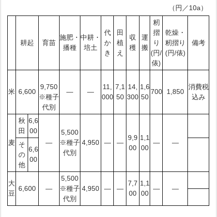
（円／10a）
籾
代
田
摺
乾燥・
施肥・
中耕・
収
運
耕起
育苗
か
植
り
籾摺り
備考
播種
培土
穫
搬
き
え
(円/
(円/俵)
俵)
9,750
11,
7,1
14,
1,6
消費税
米
6,600
―
―
700
1,850
※種子
000
50
300
50
込み
代別
秋
6,6
田
00
5,500
9,9
1,1
麦
―
※種子
4,950
―
―
―
―
そ
00
00
6,6
代別
の
00
他
5,500
大
7,7
1,1
6,600
―
※種子
4,950
―
―
―
―
豆
00
00
代別