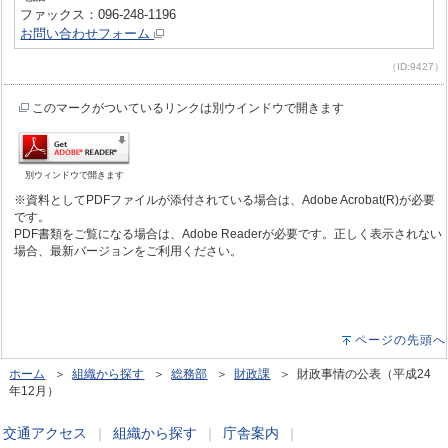
ファックス：096-248-1196
お問い合わせフォーム
（ID:9427）
このマークがついているリンクは別ウインドウで開きます
別ウィンドウで開きます
※資料としてPDFファイルが添付されている場合は、Adobe Acrobat(R)が必要
です。
PDF書類をご覧になる場合は、Adobe Readerが必要です。正しく表示されない
場合、最新バージョンをご利用ください。
ページの先頭へ
ホーム
＞
組織から探す
＞
総務部
＞
財政課
＞ 財政事情の公表（平成24
年12月）
交通アクセス
｜
組織から探す
｜
庁舎案内
｜