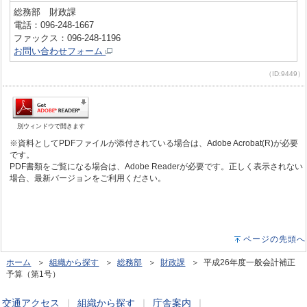
総務部 財政課
電話：096-248-1667
ファックス：096-248-1196
お問い合わせフォーム
（ID:9449）
別ウィンドウで開きます
※資料としてPDFファイルが添付されている場合は、Adobe Acrobat(R)が必要
です。
PDF書類をご覧になる場合は、Adobe Readerが必要です。正しく表示されない
場合、最新バージョンをご利用ください。
ページの先頭へ
ホーム
＞
組織から探す
＞
総務部
＞
財政課
＞ 平成26年度一般会計補正
予算（第1号）
交通アクセス
｜
組織から探す
｜
庁舎案内
｜