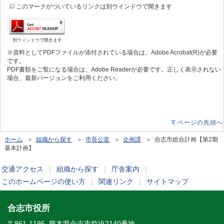
このマークがついているリンクは別ウインドウで開きます
別ウィンドウで開きます
※資料としてPDFファイルが添付されている場合は、Adobe Acrobat(R)が必要
です。
PDF書類をご覧になる場合は、Adobe Readerが必要です。正しく表示されない
場合、最新バージョンをご利用ください。
ページの先頭へ
ホーム
＞
組織から探す
＞
市長公室
＞
企画課
＞ 合志市総合計画【第2期
基本計画】
交通アクセス
｜
組織から探す
｜
庁舎案内
｜
このホームページの使い方
｜
関連リンク
｜
サイトマップ
合志市役所
〒861-1195 熊本県合志市竹迫2140番地