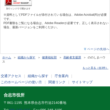
別ウィンドウで開きます
※資料としてPDFファイルが添付されている場合は、Adobe Acrobat(R)が必要
です。
PDF書類をご覧になる場合は、Adobe Readerが必要です。正しく表示されない
場合、最新バージョンをご利用ください。
ページの先頭へ
ホーム
＞
組織から探す
＞
健康福祉部
＞
高齢者支援課
＞ ののしまハウ
ス
もっと見る（全3件）
交通アクセス
｜
組織から探す
｜
庁舎案内
｜
このホームページの使い方
｜
関連リンク
｜
サイトマップ
合志市役所
〒861-1195 熊本県合志市竹迫2140番地