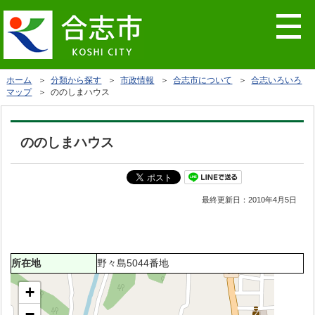
ホーム
＞
分類から探す
＞
市政情報
＞
合志市について
＞
合志いろいろ
マップ
＞ ののしまハウス
ののしまハウス
最終更新日：
2010年4月5日
所在地
野々島5044番地