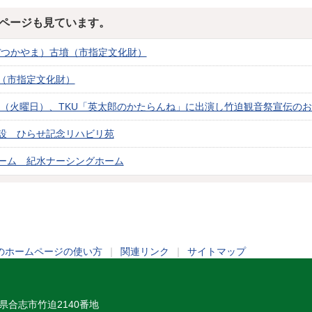
ページも見ています。
ぼつかやま）古墳（市指定文化財）
（市指定文化財）
7日（火曜日）、TKU「英太郎のかたらんね」に出演し竹迫観音祭宣伝の
設 ひらせ記念リハビリ苑
ーム 紀水ナーシングホーム
のホームページの使い方
｜
関連リンク
｜
サイトマップ
熊本県合志市竹迫2140番地