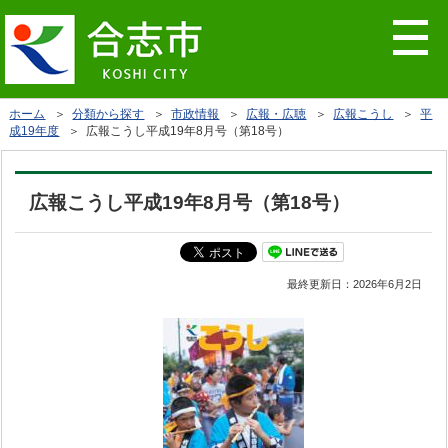
ホーム
＞
分類から探す
＞
市政情報
＞
広報・広聴
＞
広報こうし
＞
平
成19年度
＞ 広報こうし平成19年8月号（第18号）
広報こうし平成19年8月号（第18号）
最終更新日：
2026年6月2日