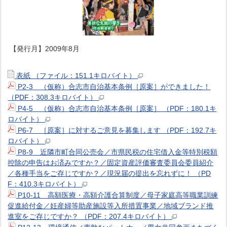
【発行月】2009年8月
表紙 （ファイル：151.1キロバイト）
P2-3 （仮称）合志市自治基本条例［原案］ができました！
（PDF：308.3キロバイト）
P4-5 （仮称）合志市自治基本条例［原案］ （PDF：180.1キ
ロバイト）
P6-7 ［原案］に対するご意見を募集します （PDF：192.7キ
ロバイト）
P8-9 近隣市町合同公売会／市県民税の住宅借入金等特別税額
控除の申告はお済みですか？／固定資産評価審査委員会委員紹介
／各種手当をご存じですか？／現況届の提出を忘れずに！ （PD
F：410.3キロバイト）
P10-11 高額医療・高額介護合算制度／母子家庭高等職業訓練
促進給付金／妊産婦等助産施設等入所措置事業／地域ブランド推
進室をご存じですか？ （PDF：207.4キロバイト）