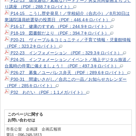
P12-13 環境通信／素敵なパートナー／男女共同参画まちづく
り講座 （PDF：288.7キロバイト）
P14-15 こうし歴史発見！／学校紹介（合志小）／8月30日は
衆議院議員総選挙の投票日 （PDF：446.4キロバイト）
P16-17 健康のすすめ （PDF：244.9キロバイト）
P18-19 図書館だより （PDF：394.7キロバイト）
P20-21 ヴィーブル＆コミュニティ／子育て情報・児童館情報
（PDF：323.2キロバイト）
P22-23 インフォメーション （PDF：329.3キロバイト）
P24-25 インフォメーション／イベント／地上デジタル放送／
台風時の停電に備えましょう！ （PDF：497.3キロバイト）
P26-27 募集／ユーパレス弁天 （PDF：289.6キロバイト）
P30-31 間違いさがし／合志この一品／お知らせカレンダー
（PDF：285キロバイト）
P32 わだい （PDF：1.1メガバイト）
このページに関する
お問い合わせは
市長公室 企画課 企画広報班
電話：096-248-1813