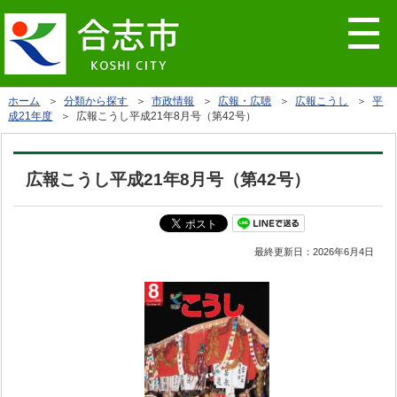
ホーム
＞
分類から探す
＞
市政情報
＞
広報・広聴
＞
広報こうし
＞
平
成21年度
＞ 広報こうし平成21年8月号（第42号）
広報こうし平成21年8月号（第42号）
最終更新日：
2026年6月4日