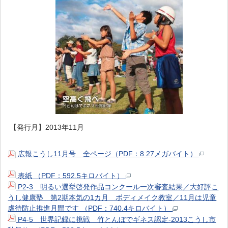
【発行月】2013年11月
広報こうし11月号 全ページ（PDF：8.27メガバイト）
表紙 （PDF：592.5キロバイト）
P2-3 明るい選挙啓発作品コンクール一次審査結果／大好評こ
うし健康塾 第2期本気の1カ月 ボディメイク教室／11月は児童
虐待防止推進月間です （PDF：740.4キロバイト）
P4-5 世界記録に挑戦 竹とんぼでギネス認定‐2013こうし市