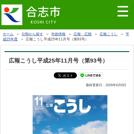
ホーム
＞
分類から探す
＞
市政情報
＞
広報・広聴
＞
広報こうし
＞
平
成25年度
＞ 広報こうし平成25年11月号（第93号）
広報こうし平成25年11月号（第93号）
最終更新日：
2026年6月8日