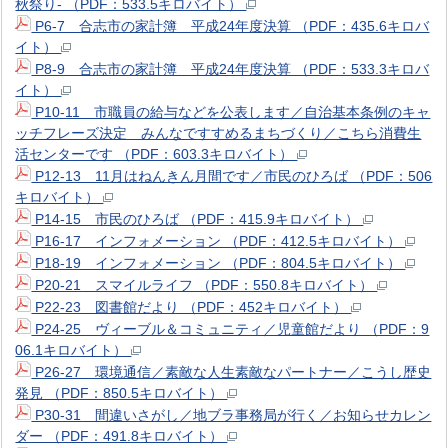
秋祭り‐ （PDF：533.5キロバイト）
P6-7 合志市の家計簿 平成24年度決算 （PDF：435.6キロバ
イト）
P8-9 合志市の家計簿 平成24年度決算 （PDF：533.3キロバ
イト）
P10-11 市職員の給与などを公表します／自治基本条例のキャ
ッチフレーズ決定 みんなですすめるまちづくり／こちら消費生
活センターです （PDF：603.3キロバイト）
P12-13 11月はねんきん月間です／市民のひろば （PDF：506
キロバイト）
P14-15 市民のひろば （PDF：415.9キロバイト）
P16-17 インフォメーション （PDF：412.5キロバイト）
P18-19 インフォメーション （PDF：804.5キロバイト）
P20-21 スマイルライフ （PDF：550.8キロバイト）
P22-23 図書館だより （PDF：452キロバイト）
P24-25 ヴィーブル＆コミュニティ／児童館だより （PDF：9
06.1キロバイト）
P26-27 環境通信／素敵な人生素敵なパートナー／こうし歴史
発見 （PDF：850.5キロバイト）
P30-31 間違いさがし／地ブラ事務局が行く／お知らせカレン
ダー （PDF：491.8キロバイト）