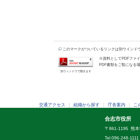
このマークがついているリンクは別ウインド
※資料としてPDFファイル
PDF書類をご覧になる場
別ウィンドウで開きます
交通アクセス
｜
組織から探す
｜
庁舎案内
｜
こ
合志市役所
〒861-1195 
Tel:
096-248-1111