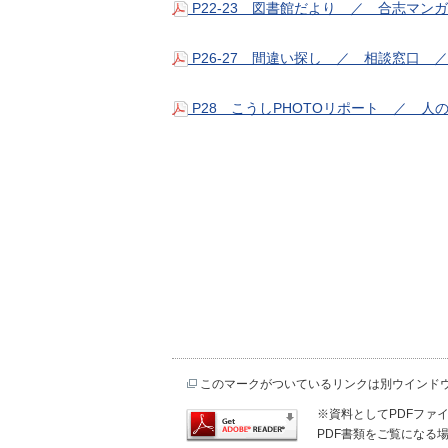
P22-23 図書館だより ／ 合志マン
P26-27 間違い探し ／ 相談窓口 
P28 こうしPHOTOリポート ／ 人の
このマークがついているリンクは別ウインド
※資料としてPDFファイル
PDF書類をご覧になる場