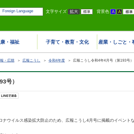
Foreign Language
文字サイズ
背景色
健康・福祉
子育て・教育・文化
産業・しごと・
報・広聴
＞
広報こうし
＞
令和4年度
＞ 広報こうし令和4年4月号（第193号）
93号）
ロナウイルス感染拡大防止のため、広報こうし4月号に掲載のイベント