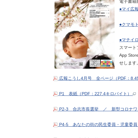
電子書籍
●マイ広
●クマモ
●マチイ
スマート
App S
せします
広報こうし4月号 全ページ（PDF：8.
P1 表紙（PDF：227.4キロバイト）
P2-3 合志市長選挙 ／ 新型コロナワ
P4-5 あなたの街の民生委員・児童委員（