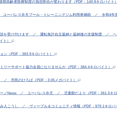
ら後期高齢者医療制度の負担割合が変わります（PDF：140.8キロバイト
／ ユーパレス弁天プール・トレーニングジム利用券補助 ／ 令和4年
録申請を受け付けます ／ 運転免許自主返納と返納後の支援制度 ／ 
バイト）
ョン（PDF：383.9キロバイト）
ァミリーサポート協力会員になりませんか（PDF：384.4キロバイト）
り ／ 市民のひろば（PDF：3.05メガバイト）
シーノNews ／ ユーパレス弁天 ／ 児童館だより（PDF：361.5キ
よみ人こうし ／ ヴィーブル＆コミュニティ情報（PDF：979.1キロ