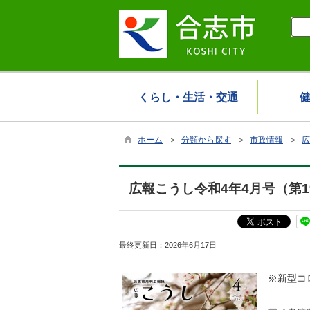
くらし・生活・交通
ホーム
＞
分類から探す
＞
市政情報
＞
広
広報こうし令和4年4月号（第1
最終更新日：
2026年6月17日
※新型コ