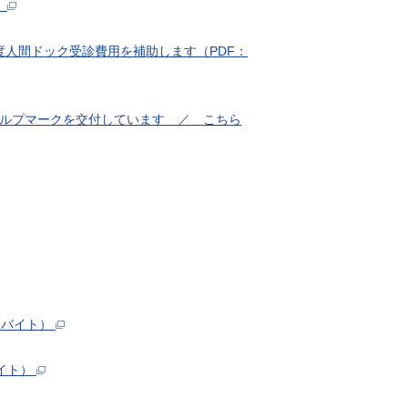
）
度人間ドック受診費用を補助します（PDF：
ヘルプマークを交付しています ／ こちら
ロバイト）
バイト）