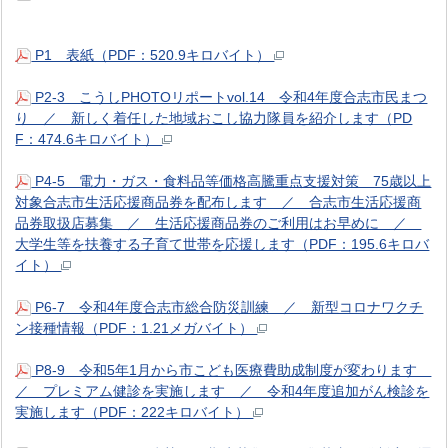
P1 表紙（PDF：520.9キロバイト）
P2-3 こうしPHOTOリポートvol.14 令和4年度合志市民まつ
り ／ 新しく着任した地域おこし協力隊員を紹介します（PD
F：474.6キロバイト）
P4-5 電力・ガス・食料品等価格高騰重点支援対策 75歳以上
対象合志市生活応援商品券を配布します ／ 合志市生活応援商
品券取扱店募集 ／ 生活応援商品券のご利用はお早めに ／
大学生等を扶養する子育て世帯を応援します（PDF：195.6キロバ
イト）
P6-7 令和4年度合志市総合防災訓練 ／ 新型コロナワクチ
ン接種情報（PDF：1.21メガバイト）
P8-9 令和5年1月から市こども医療費助成制度が変わります
／ プレミアム健診を実施します ／ 令和4年度追加がん検診を
実施します（PDF：222キロバイト）