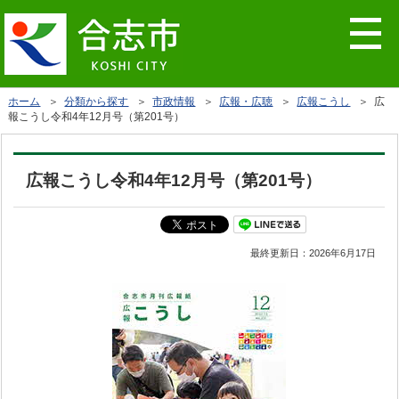
ホーム
＞
分類から探す
＞
市政情報
＞
広報・広聴
＞
広報こうし
＞ 広
報こうし令和4年12月号（第201号）
広報こうし令和4年12月号（第201号）
最終更新日：
2026年6月17日