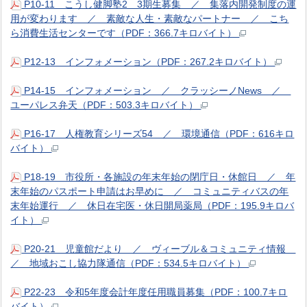
P10-11 こうし健脚塾2 3期生募集 ／ 集落内開発制度の運
用が変わります ／ 素敵な人生・素敵なパートナー ／ こち
ら消費生活センターです（PDF：366.7キロバイト）
P12-13 インフォメーション（PDF：267.2キロバイト）
P14-15 インフォメーション ／ クラッシーノNews ／
ユーパレス弁天（PDF：503.3キロバイト）
P16-17 人権教育シリーズ54 ／ 環境通信（PDF：616キロ
バイト）
P18-19 市役所・各施設の年末年始の閉庁日・休館日 ／ 年
末年始のパスポート申請はお早めに ／ コミュニティバスの年
末年始運行 ／ 休日在宅医・休日開局薬局（PDF：195.9キロバ
イト）
P20-21 児童館だより ／ ヴィーブル＆コミュニティ情報
／ 地域おこし協力隊通信（PDF：534.5キロバイト）
P22-23 令和5年度会計年度任用職員募集（PDF：100.7キロ
バイト）