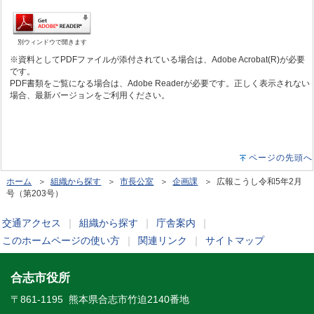
別ウィンドウで開きます
※資料としてPDFファイルが添付されている場合は、Adobe Acrobat(R)が必要
です。
PDF書類をご覧になる場合は、Adobe Readerが必要です。正しく表示されない
場合、最新バージョンをご利用ください。
ページの先頭へ
ホーム
＞
組織から探す
＞
市長公室
＞
企画課
＞ 広報こうし令和5年2月
号（第203号）
交通アクセス
｜
組織から探す
｜
庁舎案内
｜
このホームページの使い方
｜
関連リンク
｜
サイトマップ
合志市役所
〒861-1195 熊本県合志市竹迫2140番地