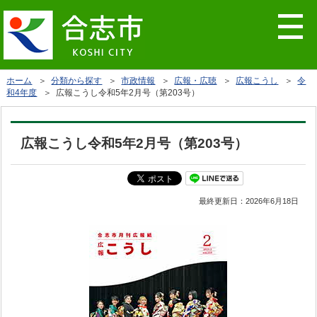
ホーム
＞
分類から探す
＞
市政情報
＞
広報・広聴
＞
広報こうし
＞
令
和4年度
＞ 広報こうし令和5年2月号（第203号）
広報こうし令和5年2月号（第203号）
最終更新日：
2026年6月18日