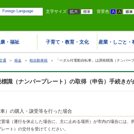
Foreign Language
文字サイズ
背景色
健康・福祉
子育て・教育・文化
産業・しごと・
交通
＞
税金
＞
軽自動車税
＞ 「ペダル付電動自転車」は課税標識（ナンバー
税標識（ナンバープレート）の取得（申告）手続きが
転車）の購入・譲受等を行った場合
定置場（運行を休止した場合に、主に止める場所）が市内の場合には、所
プレート）の交付を受けてください。