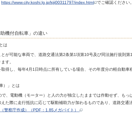
」
https://www.city.koshi.lg.jp/kiji00311797/index.html
でご確認ください
補助機付自転車」の違い
とは
とが可能な車両で、道路交通法第2条第1項第10号及び同法施行規則第
ります。
を取得し、毎年4月1日時点に所有している場合、その年度分の軽自動車
車）」とは
もので、電動機（モーター）と人の力が独立したままでは作動せず、もっ
加えた際に走行抵抗に応じて駆動補助力が加わるものであり、道路交通
警察庁作成）（PDF：1.85メガバイト）