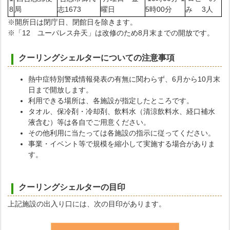
8
局
志1673
曜日
5時00分
み 3人
※開所日は閉庁日、閉館日を除きます。
※「12 ユーパレス弁天」は改修のため8月末までの開放です。
クーリングシェルターについての注意事項
熱中症特別警戒情報発表の有無に関わらず、6月から10月末
日まで開放します。
利用できる場所は、各施設が指定したところです。
タオル、保冷剤・冷却剤、飲料水（清涼飲料水、経口補水
液含む）等は各自でご用意ください。
その他利用に当たっては各施設の指示に従ってください。
事業・イベント等で規模を縮小して実施する場合がありま
す。
クーリングシェルターの目印
上記施設の出入り口には、次の目印があります。