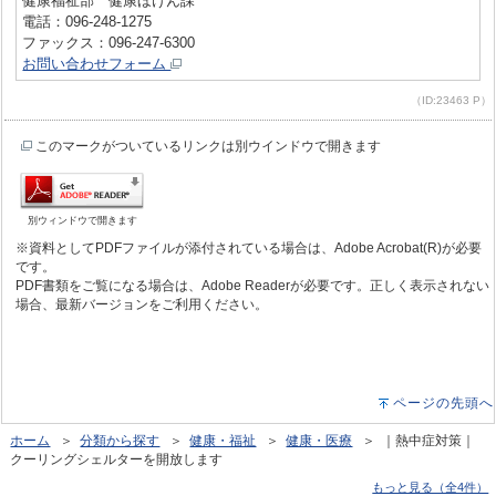
健康福祉部 健康ほけん課
電話：096-248-1275
ファックス：096-247-6300
お問い合わせフォーム
（ID:23463 P）
このマークがついているリンクは別ウインドウで開きます
別ウィンドウで開きます
※資料としてPDFファイルが添付されている場合は、Adobe Acrobat(R)が必要
です。
PDF書類をご覧になる場合は、Adobe Readerが必要です。正しく表示されない
場合、最新バージョンをご利用ください。
ページの先頭へ
ホーム
＞
分類から探す
＞
健康・福祉
＞
健康・医療
＞ ｜熱中症対策｜
クーリングシェルターを開放します
もっと見る（全4件）