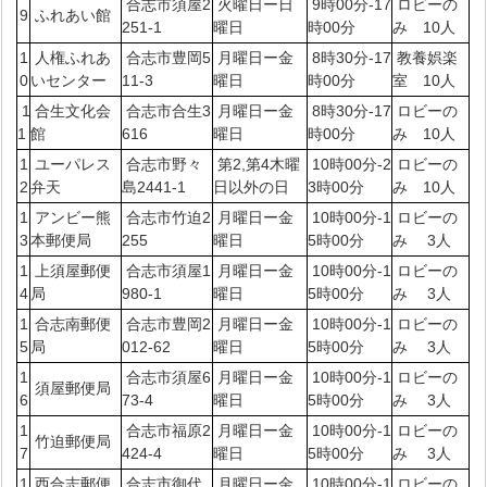
合志市須屋2
火曜日ー日
9時00分-17
ロビーの
9
ふれあい館
251-1
曜日
時00分
み 10人
1
人権ふれあ
合志市豊岡5
月曜日ー金
8時30分-17
教養娯楽
0
いセンター
11-3
曜日
時00分
室 10人
1
合生文化会
合志市合生3
月曜日ー金
8時30分-17
ロビーの
1
館
616
曜日
時00分
み 10人
1
ユーパレス
合志市野々
第2,第4木曜
10時00分-2
ロビーの
2
弁天
島2441-1
日以外の日
3時00分
み 10人
1
アンビー熊
合志市竹迫2
月曜日ー金
10時00分-1
ロビーの
3
本郵便局
255
曜日
5時00分
み 3人
1
上須屋郵便
合志市須屋1
月曜日ー金
10時00分-1
ロビーの
4
局
980-1
曜日
5時00分
み 3人
1
合志南郵便
合志市豊岡2
月曜日ー金
10時00分-1
ロビーの
5
局
012-62
曜日
5時00分
み 3人
1
合志市須屋6
月曜日ー金
10時00分-1
ロビーの
須屋郵便局
6
73-4
曜日
5時00分
み 3人
1
合志市福原2
月曜日ー金
10時00分-1
ロビーの
竹迫郵便局
7
424-4
曜日
5時00分
み 3人
1
西合志郵便
合志市御代
月曜日ー金
10時00分-1
ロビーの