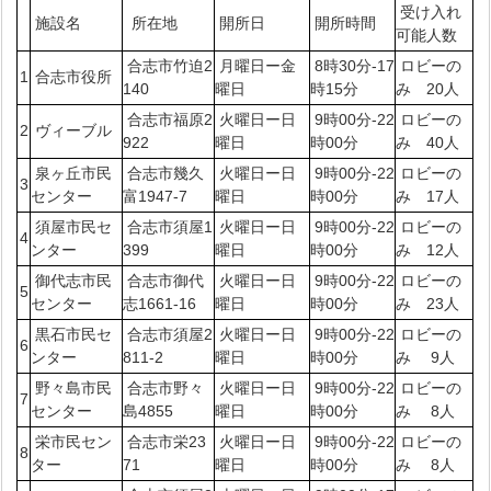
受け入れ
施設名
所在地
開所日
開所時間
可能人数
合志市竹迫2
月曜日ー金
8時30分-17
ロビーの
1
合志市役所
140
曜日
時15分
み 20人
合志市福原2
火曜日ー日
9時00分-22
ロビーの
2
ヴィーブル
922
曜日
時00分
み 40人
泉ヶ丘市民
合志市幾久
火曜日ー日
9時00分-22
ロビーの
3
センター
富1947-7
曜日
時00分
み 17人
須屋市民セ
合志市須屋1
火曜日ー日
9時00分-22
ロビーの
4
ンター
399
曜日
時00分
み 12人
御代志市民
合志市御代
火曜日ー日
9時00分-22
ロビーの
5
センター
志1661-16
曜日
時00分
み 23人
黒石市民セ
合志市須屋2
火曜日ー日
9時00分-22
ロビーの
6
ンター
811-2
曜日
時00分
み 9人
野々島市民
合志市野々
火曜日ー日
9時00分-22
ロビーの
7
センター
島4855
曜日
時00分
み 8人
栄市民セン
合志市栄23
火曜日ー日
9時00分-22
ロビーの
8
ター
71
曜日
時00分
み 8人