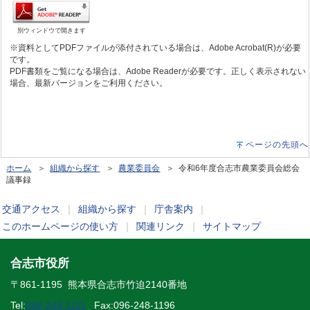
別ウィンドウで開きます
※資料としてPDFファイルが添付されている場合は、Adobe Acrobat(R)が必要
です。
PDF書類をご覧になる場合は、Adobe Readerが必要です。正しく表示されない
場合、最新バージョンをご利用ください。
ページの先頭へ
ホーム
＞
組織から探す
＞
農業委員会
＞ 令和6年度合志市農業委員会総会
議事録
交通アクセス
｜
組織から探す
｜
庁舎案内
｜
このホームページの使い方
｜
関連リンク
｜
サイトマップ
合志市役所
〒861-1195 熊本県合志市竹迫2140番地
Tel:
096-248-1111
Fax:096-248-1196