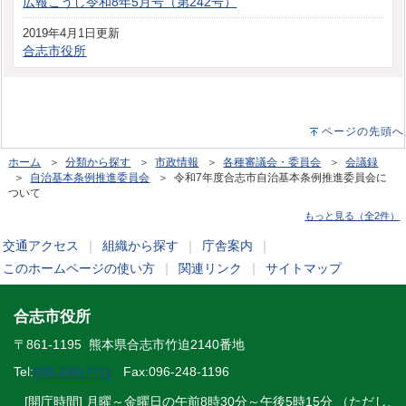
広報こうし令和8年5月号（第242号）
2019年4月1日更新
合志市役所
ページの先頭へ
ホーム
＞
分類から探す
＞
市政情報
＞
各種審議会・委員会
＞
会議録
＞
自治基本条例推進委員会
＞ 令和7年度合志市自治基本条例推進委員会に
ついて
もっと見る（全2件）
交通アクセス
｜
組織から探す
｜
庁舎案内
｜
このホームページの使い方
｜
関連リンク
｜
サイトマップ
合志市役所
〒861-1195 熊本県合志市竹迫2140番地
Tel:
096-248-1111
Fax:096-248-1196
[開庁時間] 月曜～金曜日の午前8時30分～午後5時15分 （ただし、