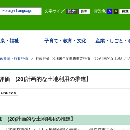
Foreign Language
文字サイズ
背景色
健康・福祉
子育て・教育・文化
産業・しごと・
政改革・行政評価
＞ 行政評価【令和6年度事務事業評価 (20)計画的な土地利用
評価 (20)計画的な土地利用の推進】
 (20)計画的な土地利用の推進】
【将来都市像】：『人と地域が輝く未来へ ～健幸都市こうし～』