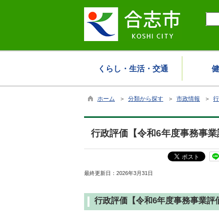
くらし・生活・交通
ホーム
＞
分類から探す
＞
市政情報
＞
行
行政評価【令和6年度事務事業
最終更新日：
2026年3月31日
行政評価【令和6年度事務事業評価