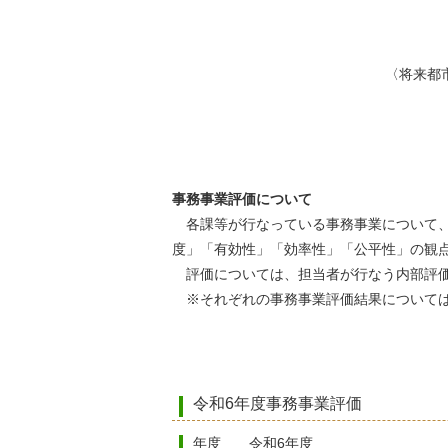
〈将来都
(1)安全・安心に
(2)「こどもま
(3)産業の共生に
事務事業評価について
各課等が行なっている事務事業について、
度」「有効性」「効率性」「公平性」の観
評価については、担当者が行なう内部評
※それぞれの事務事業評価結果については
令和6年度事務事業評価
年度 令和6年度