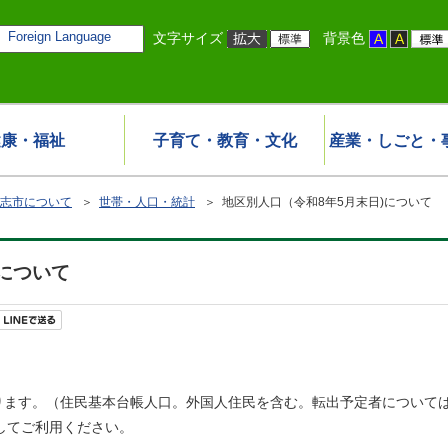
Foreign Language
文字サイズ
背景色
健康・福祉
子育て・教育・文化
産業・しごと・
志市について
＞
世帯・人口・統計
＞ 地区別人口（令和8年5月末日)について
)について
ります。（住民基本台帳人口。外国人住民を含む。転出予定者について
してご利用ください。