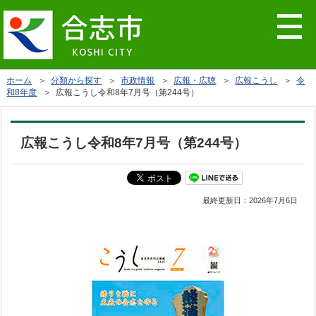
ホーム
＞
分類から探す
＞
市政情報
＞
広報・広聴
＞
広報こうし
＞
令
和8年度
＞ 広報こうし令和8年7月号（第244号）
広報こうし令和8年7月号（第244号）
最終更新日：
2026年7月6日