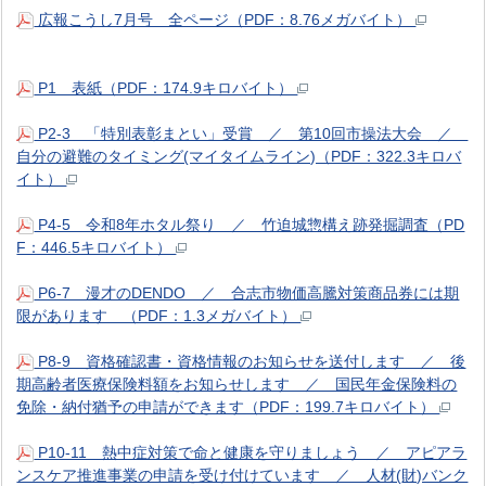
広報こうし7月号 全ページ（PDF：8.76メガバイト）
P1 表紙（PDF：174.9キロバイト）
P2-3 「特別表彰まとい」受賞 ／ 第10回市操法大会 ／
自分の避難のタイミング(マイタイムライン)（PDF：322.3キロバ
イト）
P4-5 令和8年ホタル祭り ／ 竹迫城惣構え跡発掘調査（PD
F：446.5キロバイト）
P6-7 漫才のDENDO ／ 合志市物価高騰対策商品券には期
限があります （PDF：1.3メガバイト）
P8-9 資格確認書・資格情報のお知らせを送付します ／ 後
期高齢者医療保険料額をお知らせします ／ 国民年金保険料の
免除・納付猶予の申請ができます（PDF：199.7キロバイト）
P10-11 熱中症対策で命と健康を守りましょう ／ アピアラ
ンスケア推進事業の申請を受け付けています ／ 人材(財)バンク