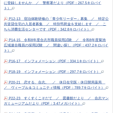
に登録しませんか ／ 警察署だより（PDF：267.5キロバイ
ト）
P12-13 宿泊体験研修の「青少年リーダー」募集 ／ 特定公
共賃貸住宅の入居者募集 ／ 特別弔慰金を支給します ／ こ
ちら消費生活センターです（PDF：342.8キロバイト）
P14-15 令和8年度合志市職員採用試験 ／ 令和8年度菊池
広域連合職員の採用試験 ／ 間違い探し（PDF：437.2キロバイ
ト）
P16-17 インフォメーション（PDF：334.1キロバイト）
P18-19 インフォメーション（PDF：297.7キロバイト）
P20-21 恋する、合志。 ／ 休日在宅医・休日開局薬局
／ ヴィーブル＆コミュニティ情報（PDF：789.7キロバイト）
P22-23 すくすくこそだて ／ 図書館だより ／ 合志マン
ガミュージアムだより（PDF：3.47メガバイト）