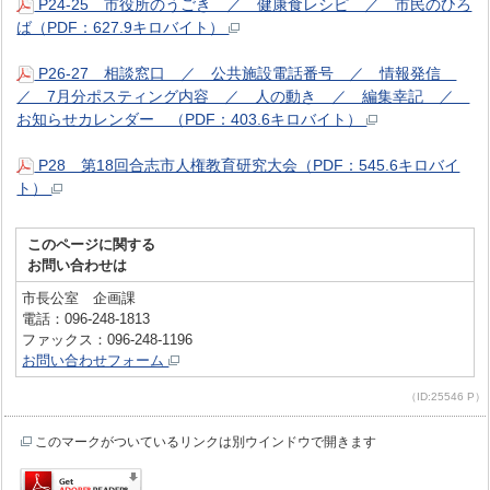
P24-25 市役所のうごき ／ 健康食レシピ ／ 市民のひろ
ば（PDF：627.9キロバイト）
P26-27 相談窓口 ／ 公共施設電話番号 ／ 情報発信
／ 7月分ポスティング内容 ／ 人の動き ／ 編集幸記 ／
お知らせカレンダー （PDF：403.6キロバイト）
P28 第18回合志市人権教育研究大会（PDF：545.6キロバイ
ト）
このページに関する
お問い合わせは
市長公室 企画課
電話：096-248-1813
ファックス：096-248-1196
お問い合わせフォーム
（ID:25546 P）
このマークがついているリンクは別ウインドウで開きます