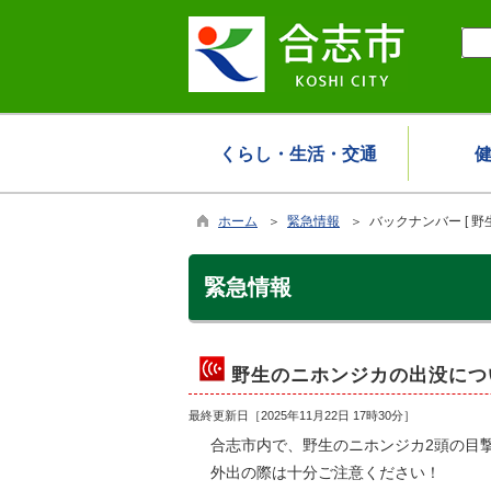
くらし・生活・交通
ホーム
＞
緊急情報
＞ バックナンバー [ 野
緊急情報
野生のニホンジカの出没につ
最終更新日［
2025年11月22日 17時30分
］
合志市内で、野生のニホンジカ2頭の目
外出の際は十分ご注意ください！