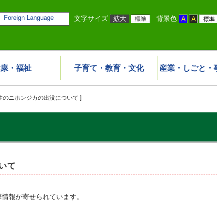
Foreign Language
文字サイズ
背景色
健康・福祉
子育て・教育・文化
産業・しごと・
生のニホンジカの出没について ]
いて
撃情報が寄せられています。