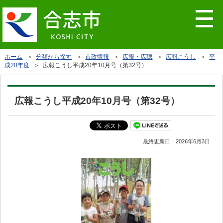
ホーム
＞
分類から探す
＞
市政情報
＞
広報・広聴
＞
広報こうし
＞
平
成20年度
＞ 広報こうし平成20年10月号（第32号）
広報こうし平成20年10月号（第32号）
最終更新日：
2026年6月3日