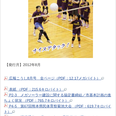
【発行月】2012年8月
広報こうし8月号 全ページ（PDF：12.17メガバイト）
表紙 （PDF：215.6キロバイト）
P2-3 メガソーラー建設に関する協定書締結／市基本計画の進
ちょく状況 （PDF：765.7キロバイト）
P4-5 第67回熊本県民体育祭菊池大会 （PDF：619.7キロバイ
ト）