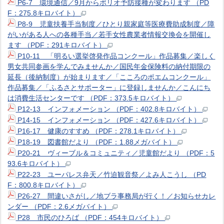
P6-7 環境通信／9月からポリオ予防接種が変わります （PD
F：275.8キロバイト）
P8-9 児童扶養手当制度／ひとり親家庭等医療費助成制度／障
がいがある人への各種手当／若手女性農業者情報交換会を開催し
ます （PDF：291キロバイト）
P10-11 「明るい選挙啓発作品コンクール」作品募集／楽しく
男女共同参画を学んでみませんか／国民年金保険料の納付期限の
延長（後納制度）が始まります／「こころのポエムコンクール」
作品募集／「ふるさとサポーター」に登録しませんか／こんにち
は消費生活センターです （PDF：373.5キロバイト）
P12-13 インフォメーション （PDF：402.8キロバイト）
P14-15 インフォメーション （PDF：427.6キロバイト）
P16-17 健康のすすめ （PDF：278.1キロバイト）
P18-19 図書館だより （PDF：1.88メガバイト）
P20-21 ヴィーブル＆コミュニティ／児童館だより （PDF：5
93.6キロバイト）
P22-23 ユーパレス弁天／竹迫観音祭／よみ人こうし （PD
F：800.8キロバイト）
P26-27 間違いさがし／地ブラ事務局が行く！／お知らせカレ
ンダー （PDF：2.6メガバイト）
P28 市民のひろば （PDF：454キロバイト）