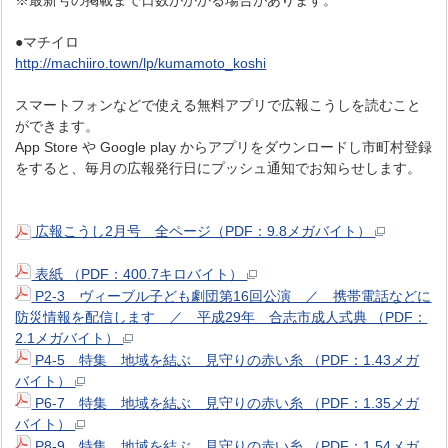
※最新号の掲載まで日数がかかる場合があります。
●マチイロ
http://machiiro.town/lp/kumamoto_koshi
スマートフォンなどで使える無料アプリで広報こうしを読むこと
ができます。
App Store や Google play からアプリをダウンロードし市町村登録
をすると、毎月の広報発行日にプッシュ通知でお知らせします。
広報こうし2月号 全ページ（PDF：9.8メガバイト）
表紙 （PDF：400.7キロバイト）
P2-3 ヴィーブル子ども劇団第16回公演 ／ 携帯電話などに
防災情報を配信します ／ 平成29年 合志市成人式典 （PDF：
2.1メガバイト）
P4-5 特集 地域を結ぶ 見守りの赤い糸 （PDF：1.43メガ
バイト）
P6-7 特集 地域を結ぶ 見守りの赤い糸 （PDF：1.35メガ
バイト）
P8-9 特集 地域を結ぶ 見守りの赤い糸 （PDF：1.54メガ