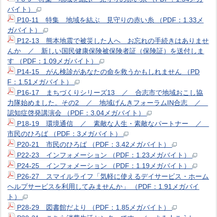
バイト）
P10-11 特集 地域を結ぶ 見守りの赤い糸 （PDF：1.33メ
ガバイト）
P12-13 熊本地震で被災した人へ お忘れの手続きはありませ
んか ／ 新しい国民健康保険被保険者証（保険証）を送付しま
す （PDF：1.09メガバイト）
P14-15 がん検診があなたの命を救うかもしれません （PD
F：1.51メガバイト）
P16-17 まちづくりシリーズ13 ／ 合志市で地域おこし協
力隊始めました。その2 ／ 地域げんきフォーラムIN合志 ／
認知症啓発講演会 （PDF：3.04メガバイト）
P18-19 環境通信 ／ 素敵な人生・素敵なパートナー ／
市民のひろば （PDF：3メガバイト）
P20-21 市民のひろば （PDF：3.42メガバイト）
P22-23 インフォメーション （PDF：1.23メガバイト）
P24-25 インフォメーション （PDF：1.19メガバイト）
P26-27 スマイルライフ「気軽に使えるデイサービス・ホーム
ヘルプサービスを利用してみませんか」 （PDF：1.91メガバイ
ト）
P28-29 図書館だより （PDF：1.85メガバイト）