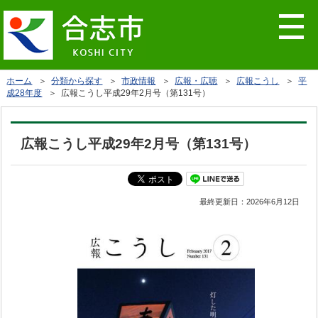
ホーム
＞
分類から探す
＞
市政情報
＞
広報・広聴
＞
広報こうし
＞
平
成28年度
＞ 広報こうし平成29年2月号（第131号）
広報こうし平成29年2月号（第131号）
最終更新日：
2026年6月12日