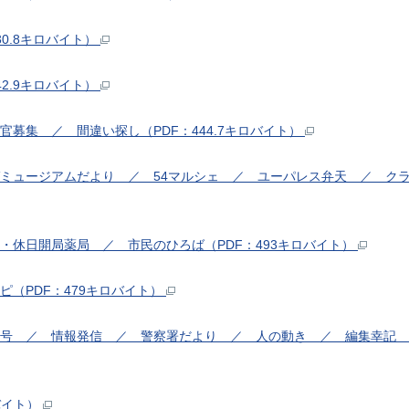
30.8キロバイト）
42.9キロバイト）
官募集 ／ 間違い探し（PDF：444.7キロバイト）
ガミュージアムだより ／ 54マルシェ ／ ユーパレス弁天 ／ クラッシ
医・休日開局薬局 ／ 市民のひろば（PDF：493キロバイト）
ピ（PDF：479キロバイト）
番号 ／ 情報発信 ／ 警察署だより ／ 人の動き ／ 編集幸記 ／
バイト）