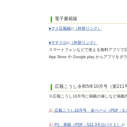
電子書籍版
●マイ広報紙
（外部リンク）
●マチイロ
（外部リンク）
スマートフォンなどで使える無料アプリで
App Store や Google play
広報こうし令和5年10月号（第211
※広報こうし10月号に掲載の催しなど掲載
広報こうし10月号 全ページ（PDF：5
P1 表紙（PDF：511.3キロバイト）