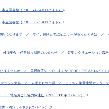
 市立図書館（PDF：742.4キロバイト）
 市立図書館（PDF：602.9キロバイト）
200円になります ／ マイナ保険証で認証エラーがあったときは ／
／ 付加年金、任意加入制度のお知らせ ／ 音楽レクリエーション講座
になりませんか ／ 里親制度知っていますか（PDF：260.8キロバイト
リーマラソン大会 ／ 人権よもやま話 ／ ここちら消費生活センターです
報 ／ 地域おこし協力隊通信（PDF：304キロバイト）
案内（PDF：446.3キロバイト）