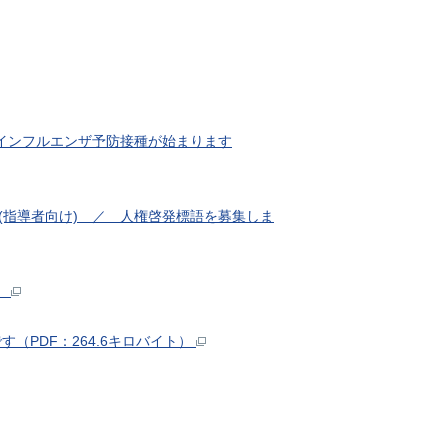
 インフルエンザ予防接種が始まります
(指導者向け) ／ 人権啓発標語を募集しま
）
（PDF：264.6キロバイト）