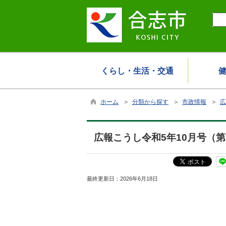
くらし・生活・交通
ホーム
＞
分類から探す
＞
市政情報
＞
広
広報こうし令和5年10月号（第
最終更新日：
2026年6月18日