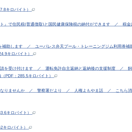
07.8キロバイト）
イト』で住民税(普通徴取)と国民健康保険税の納付ができます ／ 税金は
費用を補助します ／ ユーパレス弁天プール・トレーニングジム利用
24.9キロバイト）
登録申請を受け付けます ／ 運転免許自主返納と返納後の支援制度 ／
PDF：285.5キロバイト）
になりませんか ／ 警察署だより ／ 人権よもやま話 ／ こちら消費
83.6キロバイト）
262キロバイト）