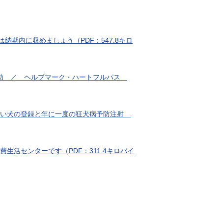
納期内に収めましょう（PDF：547.8キロ
券補助 ／ ヘルプマーク・ハートフルパス
 飼い犬の登録と年に一度の狂犬病予防注射
生活センターです（PDF：311.4キロバイ