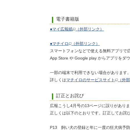
電子書籍版
●マイ広報紙
（外部リンク）
●マチイロ
（外部リンク）
スマートフォンなどで使える無料アプリで
App Store や Google play
一部の端末で利用できない場合があります
詳しくは
マチイロのサービスサイト
（外部
訂正とお詫び
広報こうし4月号の13ページに誤りがあり
正しくは以下のとおりです。訂正してお詫び
P13 飼い犬の登録と年に一度の狂犬病予