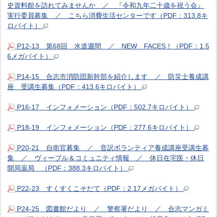
史資料館を訪れてみませんか ／ 『令和九年二十歳を祝う会』
実行委員募集 ／ こちら消費生活センターです（PDF：313.8キ
ロバイト）
P12-13 第68回 水道週間 ／ NEW FACES！（PDF：1.5
6メガバイト）
P14-15 合志市消防団新幹部を紹介します ／ 防災士養成講
座 受講生募集（PDF：413.6キロバイト）
P16-17 インフォメーション（PDF：502.7キロバイト）
P18-19 インフォメーション（PDF：277.6キロバイト）
P20-21 自衛官募集 ／ 音訳ボランティア養成講座受講生募
集 ／ ヴィーブル＆コミュニティ情報 ／ 休日在宅医・休日
開局薬局 （PDF：388.3キロバイト）
P22-23 すくすくこそだて（PDF：2.17メガバイト）
P24-25 図書館だより ／ 警察署だより ／ 合志マンガミ