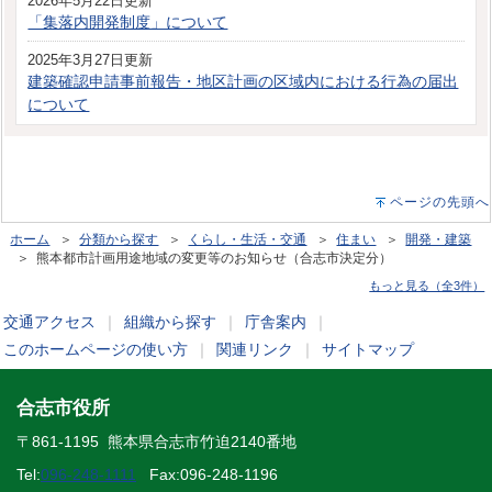
2026年5月22日更新
「集落内開発制度」について
2025年3月27日更新
建築確認申請事前報告・地区計画の区域内における行為の届出
について
ページの先頭へ
ホーム
＞
分類から探す
＞
くらし・生活・交通
＞
住まい
＞
開発・建築
＞ 熊本都市計画用途地域の変更等のお知らせ（合志市決定分）
もっと見る（全3件）
交通アクセス
｜
組織から探す
｜
庁舎案内
｜
このホームページの使い方
｜
関連リンク
｜
サイトマップ
合志市役所
〒861-1195 熊本県合志市竹迫2140番地
Tel:
096-248-1111
Fax:096-248-1196