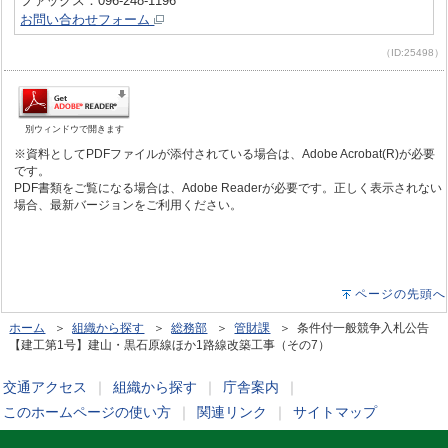
ファックス：096-248-1196
お問い合わせフォーム
（ID:25498）
別ウィンドウで開きます
※資料としてPDFファイルが添付されている場合は、Adobe Acrobat(R)が必要
です。
PDF書類をご覧になる場合は、Adobe Readerが必要です。正しく表示されない
場合、最新バージョンをご利用ください。
ページの先頭へ
ホーム
＞
組織から探す
＞
総務部
＞
管財課
＞ 条件付一般競争入札公告
【建工第1号】建山・黒石原線ほか1路線改築工事（その7）
交通アクセス
｜
組織から探す
｜
庁舎案内
｜
このホームページの使い方
｜
関連リンク
｜
サイトマップ