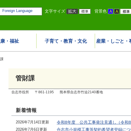
Foreign Language
文字サイズ
背景色
健康・福祉
子育て・教育・文化
産業・しごと・
課
管財課
合志市役所
〒861-1195
熊本県合志市竹迫2140番地
新着情報
2026年7月14日更新
令和8年度 公共工事発注見通し（令和8
2026年7月6日更新
合志市小規模工事等契約希望者登録につい