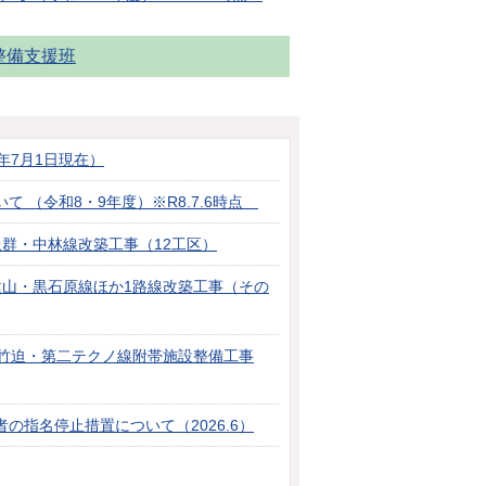
整備支援班
年7月1日現在）
 （令和8・9年度）※R8.7.6時点
群・中林線改築工事（12工区）
建山・黒石原線ほか1路線改築工事（その
】竹迫・第二テクノ線附帯施設整備工事
の指名停止措置について（2026.6）