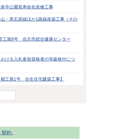
妙泉寺公園長寿命化改修工事
建山・黒石原線ほか1路線改築工事（その
管工第8号 合志市総合健康センター
における入札参加資格者の等級格付につ
【都工第1号 合生住宅建築工事】
・契約