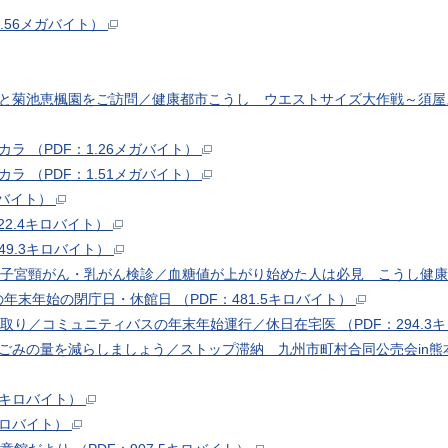
.56メガバイト）
ーと菊池恵楓園をご訪問／健康都市こうし ウエストサイズ大作戦～須屋ステ
ラ （PDF：1.26メガバイト）
ラ （PDF：1.51メガバイト）
ロバイト）
22.4キロバイト）
449.3キロバイト）
に 子宮頸がん・乳がん検診／血糖値が上がり始めた人は必見 こうし健
末年始の閉庁日・休館日 （PDF：481.5キロバイト）
み取り／コミュニティバスの年末年始運行／休日在宅医 （PDF：294.3
燃やすごみの量を減らしましょう／ストップ滞納 九州市町村合同公売会i
.4キロバイト）
8キロバイト）