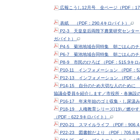
広報こうし12月号 全ページ（PDF：17
表紙 （PDF：290.4キロバイト）
P2-3 天皇皇后両陛下農業研究センタ
ガバイト）
P4-5 菊池地域合同特集 朝ごはんのチカ
P6-7 菊池地域合同特集 朝ごはんのチカ
P8-9 市民のひろば （PDF：515.9キ
P10-11 インフォメーション （PDF：5
P12-13 インフォメーション （PDF：
P14-15 自分のため大切な人のため
協議会委員を紹介します／市役所・各施設の年
P16-17 年末年始のゴミ収集・し尿汲
P18-19 人権教育シリーズ(19)／
（PDF：622.9キロバイト）
P20-21 スマイルライフ （PDF：906
P22-23 図書館だより （PDF：705.