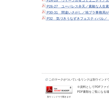
P24-25 ヴィーブル＆コミュニティ／児
P26-27 ユーパレス弁天／素敵な人生
P30-31 間違いさがし／地ブラ事務局が
P32 気づきうなずきフェスティバル／「
このマークがついているリンクは別ウインド
※資料としてPDFファイル
PDF書類をご覧になる場
別ウィンドウで開きます