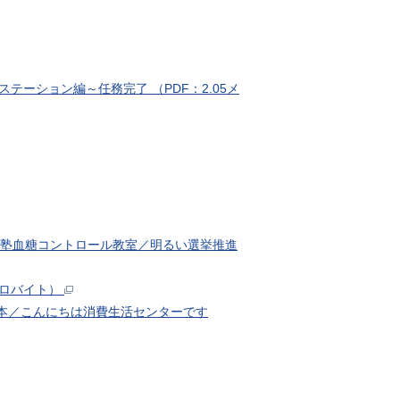
ーション編～任務完了 （PDF：2.05メ
康塾血糖コントロール教室／明るい選挙推進
キロバイト）
n熊本／こんにちは消費生活センターです