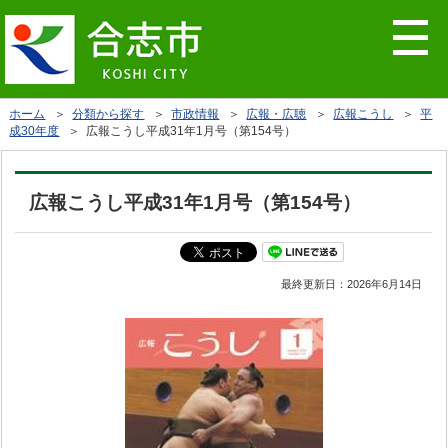
ホーム
＞
分類から探す
＞
市政情報
＞
広報・広聴
＞
広報こうし
＞
平
成30年度
＞ 広報こうし平成31年1月号（第154号）
広報こうし平成31年1月号（第154号）
最終更新日：
2026年6月14日