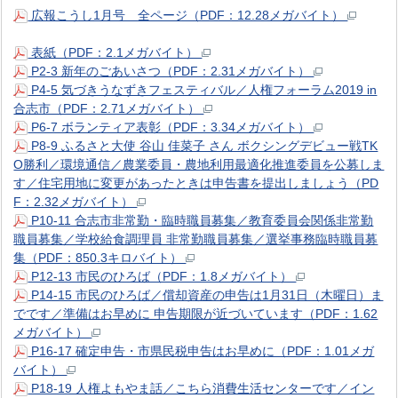
広報こうし1月号 全ページ（PDF：12.28メガバイト）
表紙（PDF：2.1メガバイト）
P2-3 新年のごあいさつ（PDF：2.31メガバイト）
P4-5 気づきうなずきフェスティバル／人権フォーラム2019 in
合志市（PDF：2.71メガバイト）
P6-7 ボランティア表彰（PDF：3.34メガバイト）
P8-9 ふるさと大使 谷山 佳菜子 さん ボクシングデビュー戦TK
O勝利／環境通信／農業委員・農地利用最適化推進委員を公募しま
す／住宅用地に変更があったときは申告書を提出しましょう（PD
F：2.32メガバイト）
P10-11 合志市非常勤・臨時職員募集／教育委員会関係非常勤
職員募集／学校給食調理員 非常勤職員募集／選挙事務臨時職員募
集（PDF：850.3キロバイト）
P12-13 市民のひろば（PDF：1.8メガバイト）
P14-15 市民のひろば／償却資産の申告は1月31日（木曜日）ま
でです／準備はお早めに 申告期限が近づいています（PDF：1.62
メガバイト）
P16-17 確定申告・市県民税申告はお早めに（PDF：1.01メガ
バイト）
P18-19 人権よもやま話／こちら消費生活センターです／イン