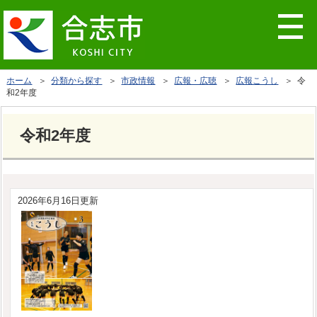
ホーム
＞
分類から探す
＞
市政情報
＞
広報・広聴
＞
広報こうし
＞ 令
和2年度
令和2年度
2026年6月16日更新