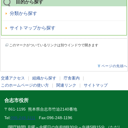
目的から探す
分類から探す
サイトマップから探す
このマークがついているリンクは別ウインドウで開きます
ページの先頭へ
交通アクセス
｜
組織から探す
｜
庁舎案内
｜
このホームページの使い方
｜
関連リンク
｜
サイトマップ
合志市役所
〒861-1195 熊本県合志市竹迫2140番地
Tel:
096-248-1111
Fax:096-248-1196
[開庁時間] 月曜～金曜日の午前8時30分～午後5時15分 （ただし、