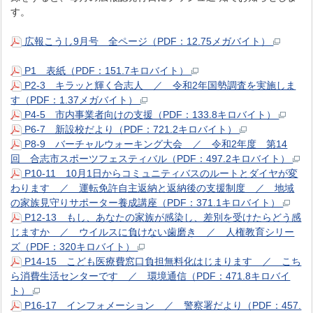
す。
広報こうし9月号 全ページ（PDF：12.75メガバイト）
P1 表紙（PDF：151.7キロバイト）
P2-3 キラッと輝く合志人 ／ 令和2年国勢調査を実施しま
す（PDF：1.37メガバイト）
P4-5 市内事業者向けの支援（PDF：133.8キロバイト）
P6-7 新設校だより（PDF：721.2キロバイト）
P8-9 バーチャルウォーキング大会 ／ 令和2年度 第14
回 合志市スポーツフェスティバル（PDF：497.2キロバイト）
P10-11 10月1日からコミュニティバスのルートとダイヤが変
わります ／ 運転免許自主返納と返納後の支援制度 ／ 地域
の家族見守りサポーター養成講座（PDF：371.1キロバイト）
P12-13 もし、あなたの家族が感染し、差別を受けたらどう感
じますか ／ ウイルスに負けない歯磨き ／ 人権教育シリー
ズ（PDF：320キロバイト）
P14-15 こども医療費窓口負担無料化はじまります ／ こち
ら消費生活センターです ／ 環境通信（PDF：471.8キロバイ
ト）
P16-17 インフォメーション ／ 警察署だより（PDF：457.