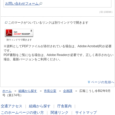
お問い合わせフォーム
（ID:19896）
このマークがついているリンクは別ウインドウで開きます
別ウィンドウで開きます
※資料としてPDFファイルが添付されている場合は、Adobe Acrobat(R)が必要
です。
PDF書類をご覧になる場合は、Adobe Readerが必要です。正しく表示されない
場合、最新バージョンをご利用ください。
ページの先頭へ
ホーム
＞
組織から探す
＞
市長公室
＞
企画課
＞ 広報こうし令和2年9月
号（第174号）
交通アクセス
｜
組織から探す
｜
庁舎案内
｜
このホームページの使い方
｜
関連リンク
｜
サイトマップ