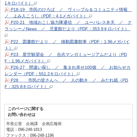
1キロバイト）
P18-19 市民のひろば ／ ヴィ―ブル＆コミュニティ情報
／ よみ人こうし（PDF：4.1メガバイト）
P20-21 地域おこし協力隊通信 ／ ユーパレス弁天 ／ ク
ラッシーノNews ／ 児童館だより（PDF：353.9キロバイト）
P22 図書館だより ／ 移動図書館車（PDF：1.96メガバイ
ト）
P23 星空観望会 ／ 合志マンガミュージアムだより（PD
F：1.96メガバイト）
P26-27 間違い探し ／ 集まれ幸せ100個 ／ お知らせカ
レンダー（PDF：551.2キロバイト）
P28 市民の皆さんへ ／ 人の動き ／ みだれ紙（PD
F：325.8キロバイト）
このページに関する
お問い合わせは
市長公室 企画課 企画広報班
電話：096-248-1813
ファックス：096-248-1196