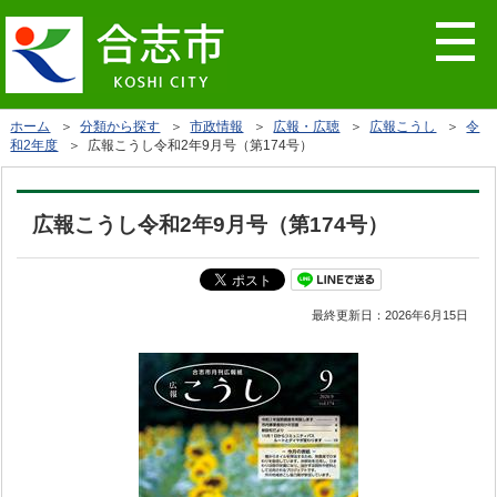
ホーム
＞
分類から探す
＞
市政情報
＞
広報・広聴
＞
広報こうし
＞
令
和2年度
＞ 広報こうし令和2年9月号（第174号）
広報こうし令和2年9月号（第174号）
最終更新日：
2026年6月15日