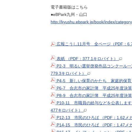
電子書籍版はこちら
●eBPark九州・山口
http://kyushu.ebpark.jp/book/index/categor
広報こうし11月号 全ページ（PDF：6
表紙 （PDF：377.1キロバイト）
P2-3 明るい選挙啓発作品コンクール
779.3キロバイト）
P4-5 新しい保育のかたち 家庭的保育を
P6-7 合志市の家計簿 平成25年度決算 
P8-9 合志市の家計簿 平成25年度決算 
P10-11 市職員の給与などを公表し
477キロバイト）
P12-13 市民のひろば （PDF：1.62
P14-15 市民のひろば （PDF：1.47