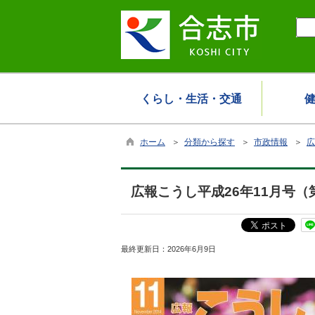
くらし・生活・交通
ホーム
＞
分類から探す
＞
市政情報
＞
広
広報こうし平成26年11月号（第
最終更新日：
2026年6月9日