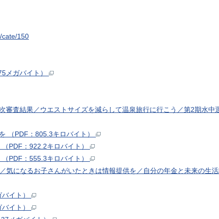
y/cate/150
.75メガバイト）
一次審査結果／ウエストサイズを減らして温泉旅行に行こう／第2期水中運
 （PDF：805.3キロバイト）
（PDF：922.2キロバイト）
（PDF：555.3キロバイト）
ます／気になるお子さんがいたときは情報提供を／自分の年金と未来の生活
メガバイト）
メガバイト）