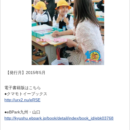
【発行月】2015年5月
電子書籍版はこちら
●クマモトイーブックス
http://urx2.nu/eRSE
●eBPark九州・山口
http://kyushu.ebpark.jp/book/detail/index/book_id/ebk03768