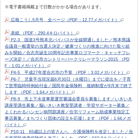
※電子書籍掲載まで日数がかかる場合があります。
広報こうし5月号 全ページ（PDF：12.77メガバイト）
表紙 （PDF：290.4キロバイト）
P2-3 国道3号熊本北バイパスが全線開通しました／熊本県議
会議員一般選挙の当選人決定／健康づくりの推進に向けた取り組
みを開始／合志市誕生10周年記念事業ロゴマーク・キャッチフレ
ーズ決定！／合志市カントリーパークリレーマラソン2015 （PD
F：1.01メガバイト）
P4-5 平成27年度合志市の予算 （PDF：3.02メガバイト）
P6-7 児童手当現況届6月30日（火曜日）までに提出を／子育
て世帯臨時特例給付金／国民年金保険料 後納制度が9月末で終了
します （PDF：1.64メガバイト）
P8-9 市上下水道事業運営審議会委員を募集します／いきいき
講座受講生募集／脳いきいき教室受講者・学習サポーター募集／
よくわかるハンセン病問題講座／住宅リフォーム助成事業指定工
事店募集／まちづくり団体の設立を応援します （PDF：1.66メガ
バイト）
P10-11 65歳以上の皆さんへ 介護保険料を改定しました／合