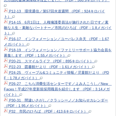
志市国民健康保険税を改正しました （PDF：560.9キロバイト）
P12-13 環境通信／第57回水道週間 （PDF：924キロバイ
ト）
P14-15 6月1日は、人権擁護委員法が施行された日です／素
敵な人生・素敵なパートナー／市民のひろば （PDF：1.8メガバイ
ト）
P16-17 インフォメーション／ユーパレス弁天 （PDF：1.67
メガバイト）
P18-19 インフォメーション／ファミリーサポート協力会員を
募集します （PDF：1.55メガバイト）
P20-21 スマイルライフ （PDF：895キロバイト）
P22-23 図書館だより （PDF：1.61メガバイト）
P24-25 ヴィーブル&コミュニティ情報／児童館だより （PD
F：1.78メガバイト）
P26-27 こちら消費生活センターです／よみ人こうし／New
Faces！平成27年度新規採用職員を紹介します （PDF：3.14メガ
バイト）
P30-31 間違いさがし／クラッシーノ／お知らせカレンダー
（PDF：1.95メガバイト）
P32 市民のひろば （PDF：413.6キロバイト）