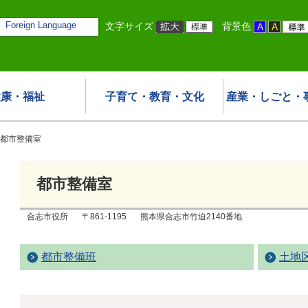
Foreign Language
文字サイズ
背景色
健康・福祉
子育て・教育・文化
産業・しごと・
都市整備室
都市整備室
合志市役所
〒861-1195
熊本県合志市竹迫2140番地
都市整備班
土地