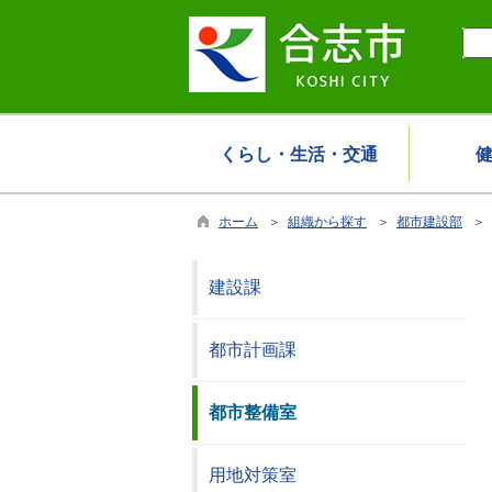
くらし・生活・交通
ホーム
＞
組織から探す
＞
都市建設部
＞ 
建設課
都市計画課
都市整備室
用地対策室