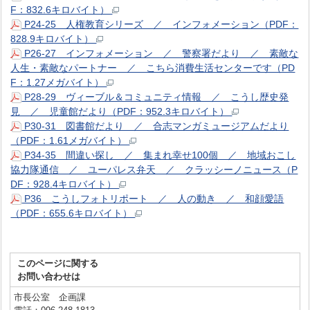
F：832.6キロバイト）
P24-25 人権教育シリーズ ／ インフォメーション（PDF：
828.9キロバイト）
P26-27 インフォメーション ／ 警察署だより ／ 素敵な
人生・素敵なパートナー ／ こちら消費生活センターです（PD
F：1.27メガバイト）
P28-29 ヴィーブル＆コミュニティ情報 ／ こうし歴史発
見 ／ 児童館だより（PDF：952.3キロバイト）
P30-31 図書館だより ／ 合志マンガミュージアムだより
（PDF：1.61メガバイト）
P34-35 間違い探し ／ 集まれ幸せ100個 ／ 地域おこし
協力隊通信 ／ ユーパレス弁天 ／ クラッシーノニュース（P
DF：928.4キロバイト）
P36 こうしフォトリポート ／ 人の動き ／ 和顔愛語
（PDF：655.6キロバイト）
このページに関する
お問い合わせは
市長公室 企画課