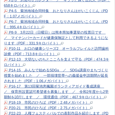
P2-3 お知らせカレンダー ／ キラッと輝く合志人（PDF：
658キロバイト）
P4-5 菊池地域合同特集 おとなりさんはがいこくじん（PD
F：1.07メガバイト）
P6-7 菊池地域合同特集 おとなりさんはがいこくじん（PD
F：995.4キロバイト）
P8-9 3月22日（日曜日）は熊本県知事選挙の投票日です
／ マイナンバーカードが健康保険証として利用できるようにな
ります（PDF：331.9キロバイト）
P10-11 お口の健康シリーズ2 オーラルフレイルと訪問歯科
診療（PDF：713.8キロバイト）
P12-13 大切ないのちとこころを支えて守る（PDF：474.3キ
ロバイト）
P14-15 みんなで始めるSDGs ／ SDGs講座やまちづくり
授業を始めました ／ 一部損壊世帯への義援金申請期間が延長
されました（PDF：1.06メガバイト）
P16-17 第13回菊池恵楓園ボランティアガイド養成講座
／ 保育所設置認可希望者を募集します ／ 令和2年度から2学
期制を試行します ／ 環境通信（PDF：467.9キロバイト）
P18-19 市民のひろば（PDF：2.48メガバイト）
P20-21 市民のひろば（PDF：2.75メガバイト）
P22-23 人権フェスティバルでの表彰作品を紹介します（PD