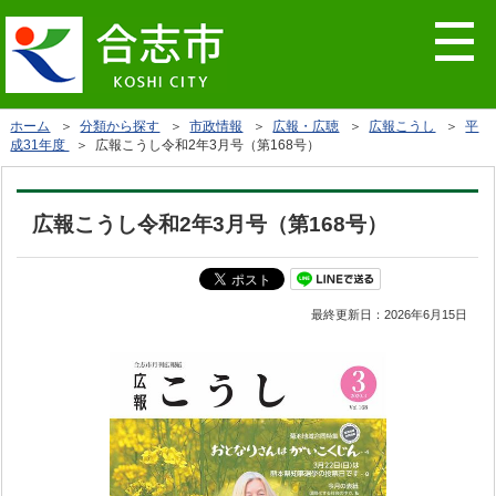
ホーム
＞
分類から探す
＞
市政情報
＞
広報・広聴
＞
広報こうし
＞
平
成31年度
＞ 広報こうし令和2年3月号（第168号）
広報こうし令和2年3月号（第168号）
最終更新日：
2026年6月15日