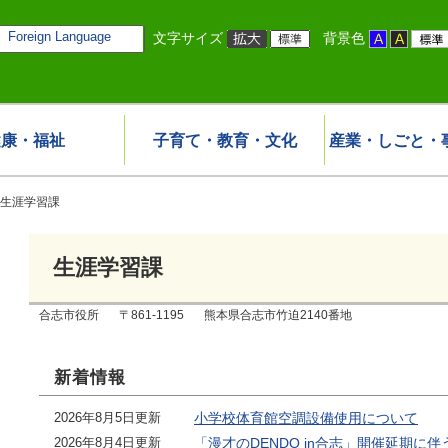
Foreign Language
文字サイズ
背景色
健康・福祉
子育て・教育・文化
産業・しごと・
生涯学習課
生涯学習課
合志市役所
〒861-1195
熊本県合志市竹迫2140番地
新着情報
2026年8月5日更新
小学校体育館空調設備使用について
2026年8月4日更新
「漫才のDENDO in合志」開催延期に