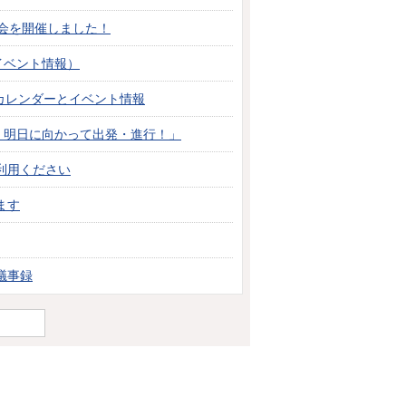
会を開催しました！
イベント情報）
月カレンダーとイベント情報
』明日に向かって出発・進行！」
利用ください
ます
議事録