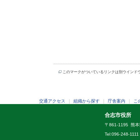
このマークがついているリンクは別ウインド
交通アクセス
｜
組織から探す
｜
庁舎案内
｜
こ
合志市役所
〒861-1195 
Tel:
096-248-1111